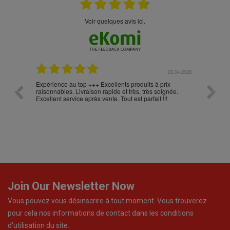
Voir quelques avis ici.
.05.2026
23.04.2026
Expérience au top +++ Excellents produits à prix
vitesse
raisonnables. Livraison rapide et très, très soignée.
Excellent service après vente. Tout est parfait !!!
Join Our Newsletter Now
Vous pouvez vous désinscrire à tout moment. Vous trouverez
pour cela nos informations de contact dans les conditions
d'utilisation du site.