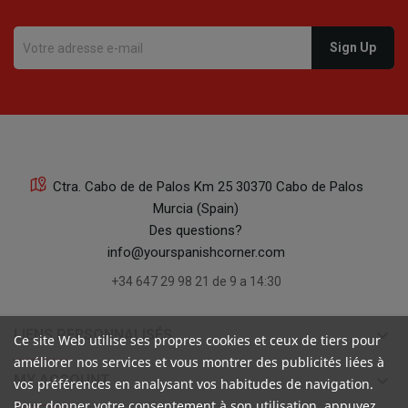
Ctra. Cabo de de Palos Km 25 30370 Cabo de Palos
Murcia (Spain)
Des questions?
info@yourspanishcorner.com
+34 647 29 98 21 de 9 a 14:30
keyboard_arrow_down
LIENS PERSONNALISÉS
Ce site Web utilise ses propres cookies et ceux de tiers pour
améliorer nos services et vous montrer des publicités liées à
keyboard_arrow_down
MY ACCOUNT
vos préférences en analysant vos habitudes de navigation.
Pour donner votre consentement à son utilisation, appuyez