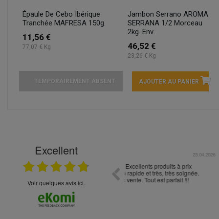
Épaule De Cebo Ibérique
Jambon Serrano AROMA
Tranchée MAFRESA 150g.
SERRANA 1/2 Morceau
2kg. Env.
11,56 €
46,52 €
77,07 € Kg
23,26 € Kg
TEMPORAIREMENT ABSENT
AJOUTER AU PANIER
Excellent
22.04.2026
t choix
Ayant goûter des bières *** 0% 
trouvant pas sur Tours j'ai osé 
site. Le suivi de la commande, la
Voir quelques avis ici.
ont été parfaits. Merci beaucoup 