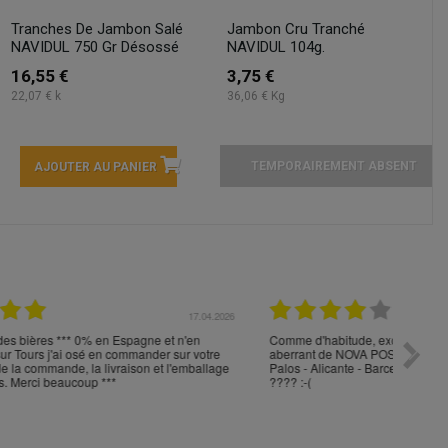
Tranches De Jambon Salé
Jambon Cru Tranché
NAVIDUL 750 Gr Désossé
NAVIDUL 104g.
16,55 €
3,75 €
22,07 € k
36,06 € Kg
TEMPORAIREMENT ABSENT
AJOUTER AU PANIER
04.2026
16.04.2026
port
réactivité, sérieux et rapidité de livraison, merci
Toujour
e
command
et
votre p
durée 5
la cons
produit