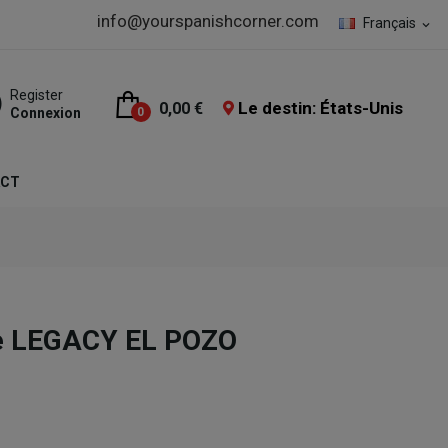
info@yourspanishcorner.com
Français
expand_more
Register
Le destin: États-Unis
0,00 €
Connexion
0
ACT
e LEGACY EL POZO