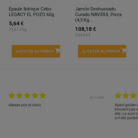
Épaule Ibérique Cebo
Jamón Deshuesado
LEGACY EL POZO 60g.
Curado NAVIDUL Pieza
(4,5 Kg....
5,64 €
108,18 €
72,67 € kg
24,04 € k
AJOUTER AU PANIER
AJOUTER AU PANIER
17.04.2026
16.
en Espagne et n'en
Comme d'habitude, excellent emballage, mais trans
en commander sur votre
aberrant de NOVA POST (versus FEDEX): Cabos d
 livraison et l'emballage
Palos - Alicante - Barcelone - Milan - Nice - Monobl
***
???? :-(