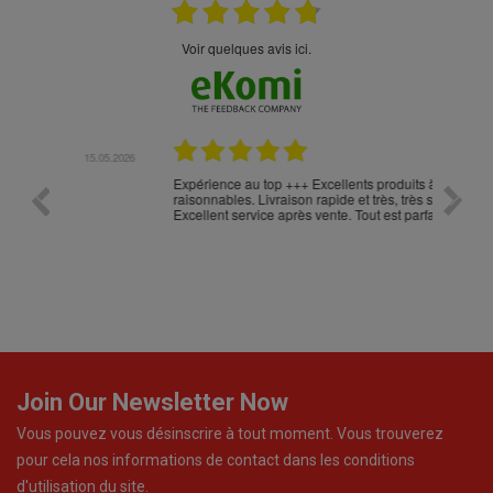
Voir quelques avis ici.
.05.2026
23.04.2026
Expérience au top +++ Excellents produits à prix
vitesse
raisonnables. Livraison rapide et très, très soignée.
Excellent service après vente. Tout est parfait !!!
Join Our Newsletter Now
Vous pouvez vous désinscrire à tout moment. Vous trouverez
pour cela nos informations de contact dans les conditions
d'utilisation du site.