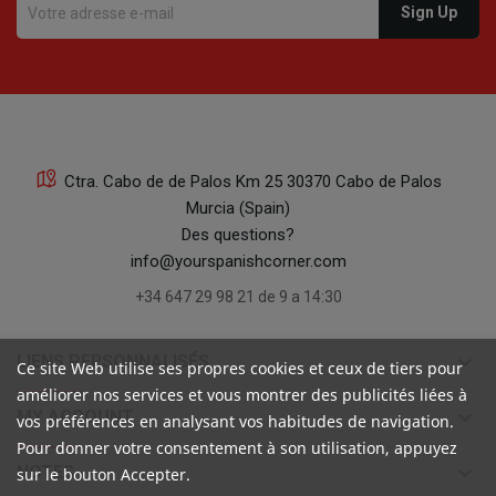
Ctra. Cabo de de Palos Km 25 30370 Cabo de Palos
Murcia (Spain)
Des questions?
info@yourspanishcorner.com
+34 647 29 98 21 de 9 a 14:30
keyboard_arrow_down
LIENS PERSONNALISÉS
Ce site Web utilise ses propres cookies et ceux de tiers pour
améliorer nos services et vous montrer des publicités liées à
keyboard_arrow_down
MY ACCOUNT
vos préférences en analysant vos habitudes de navigation.
Pour donner votre consentement à son utilisation, appuyez
keyboard_arrow_down
NOTES
sur le bouton Accepter.