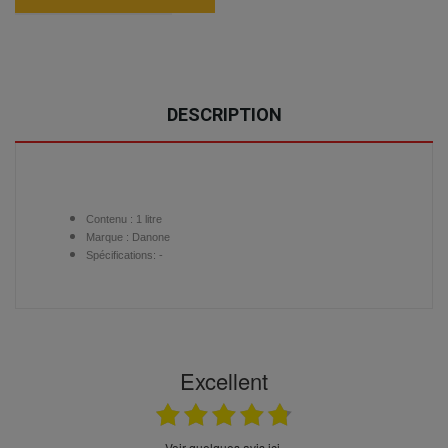
DESCRIPTION
Contenu :
1 litre
Marque : Danone
Spécifications: -
Excellent
Voir quelques avis ici.