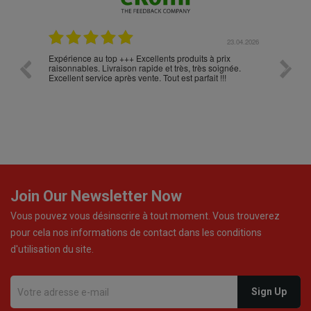
.05.2026
23.04.2026
Expérience au top +++ Excellents produits à prix
vitesse
raisonnables. Livraison rapide et très, très soignée.
Excellent service après vente. Tout est parfait !!!
Join Our Newsletter Now
Vous pouvez vous désinscrire à tout moment. Vous trouverez
pour cela nos informations de contact dans les conditions
d'utilisation du site.