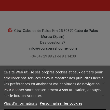
Ctra. Cabo de de Palos Km 25 30370 Cabo de Palos
Murcia (Spain)
Des questions?
info@yourspanishcorner.com
+34 647 29 98 21 de 9 a 14:30
keyboard_arrow_down
LIENS PERSONNALISÉS
Ce site Web utilise ses propres cookies et ceux de tiers pour
améliorer nos services et vous montrer des publicités liées à
keyboard_arrow_down
MY ACCOUNT
vos préférences en analysant vos habitudes de navigation.
Pour donner votre consentement à son utilisation, appuyez
keyboard_arrow_down
NOTES
sur le bouton Accepter.
Plus d'informations
Personnaliser les cookies