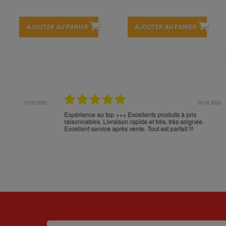
AJOUTER AU PANIER
AJOUTER AU PANIER
17.04.2026
16.
en Espagne et n'en
Comme d'habitude, excellent emballage, mais trans
en commander sur votre
aberrant de NOVA POST (versus FEDEX): Cabos d
 livraison et l'emballage
Palos - Alicante - Barcelone - Milan - Nice - Monobl
***
???? :-(