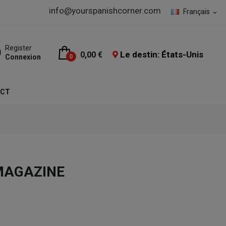
info@yourspanishcorner.com
Français
expand_more
Register
Le destin: États-Unis
0,00 €
Connexion
0
ACT
 MAGAZINE