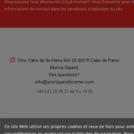
Vous pouvez vous désinscrire à tout moment. Vous trouverez pour c
informations de contact dans les conditions d'utilisation du site.
Ctra. Cabo de de Palos Km 25 30370 Cabo de Palos
Murcia (Spain)
Des questions?
info@yourspanishcorner.com
+34 647 29 98 21 de 9 a 14:30
Ce site Web utilise ses propres cookies et ceux de tiers pour amé
vos préférences en analysant vos habitudes de navigation. Pour