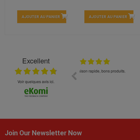
AJOUTER AU PANIER
AJOUTER AU PANIER
Excellent
22.04.2026
t choix
Ayant goûter des bières *** 0% 
trouvant pas sur Tours j'ai osé 
site. Le suivi de la commande, la
Voir quelques avis ici.
ont été parfaits. Merci beaucoup 
Join Our Newsletter Now