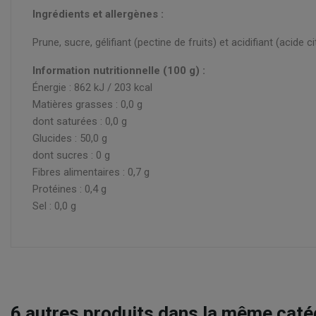
Ingrédients et allergènes :
Prune, sucre, gélifiant (pectine de fruits) et acidifiant (acide ci
Information nutritionnelle (100 g) :
Énergie : 862 kJ / 203 kcal
Matières grasses : 0,0 g
dont saturées : 0,0 g
Glucides : 50,0 g
dont sucres : 0 g
Fibres alimentaires : 0,7 g
Protéines : 0,4 g
Sel : 0,0 g
6
autres produits dans la même catég