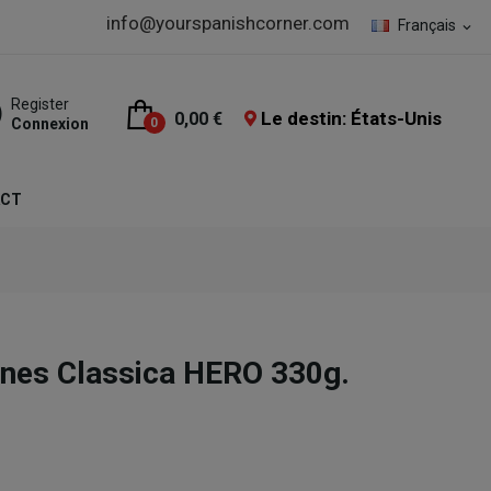
info@yourspanishcorner.com
Français
expand_more
Register
Le destin: États-Unis
0,00 €
Connexion
0
ACT
unes Classica HERO 330g.