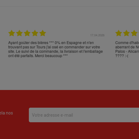
17.04.2026
16.
en Espagne et n'en
Comme d'habitude, excellent emballage, mais trans
en commander sur votre
aberrant de NOVA POST (versus FEDEX): Cabos d
 livraison et l'emballage
Palos - Alicante - Barcelone - Milan - Nice - Monobl
***
???? :-(
ela nos