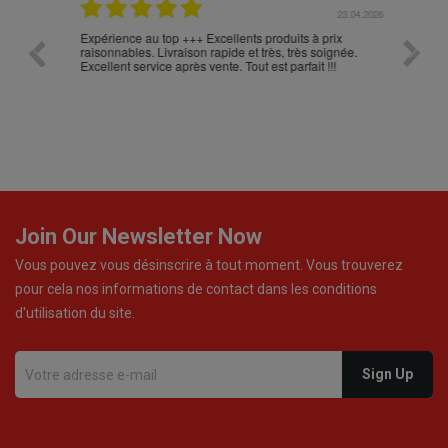
.05.2026
23.04.2026
Expérience au top +++ Excellents produits à prix
vitesse
raisonnables. Livraison rapide et très, très soignée.
Excellent service après vente. Tout est parfait !!!
Join Our Newsletter Now
Vous pouvez vous désinscrire à tout moment. Vous trouverez
pour cela nos informations de contact dans les conditions
d'utilisation du site.