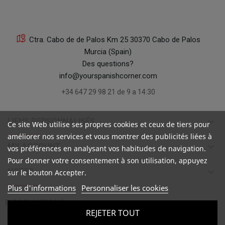
Ctra. Cabo de de Palos Km 25 30370 Cabo de Palos
Murcia (Spain)
Des questions?
info@yourspanishcorner.com
+34 647 29 98 21 de 9 a 14:30
keyboard_arrow_down
LIENS PERSONNALISÉS
Ce site Web utilise ses propres cookies et ceux de tiers pour
améliorer nos services et vous montrer des publicités liées à
keyboard_arrow_down
MY ACCOUNT
vos préférences en analysant vos habitudes de navigation.
Pour donner votre consentement à son utilisation, appuyez
keyboard_arrow_down
NOTES
sur le bouton Accepter.
Plus d'informations
Personnaliser les cookies

INFORMATIONS
REJETER TOUT