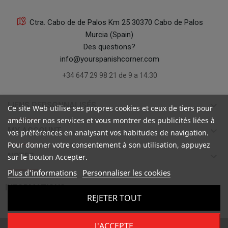
Ctra. Cabo de de Palos Km 25 30370 Cabo de Palos
Murcia (Spain)
Des questions?
info@yourspanishcorner.com
+34 647 29 98 21 de 9 a 14:30
keyboard_arrow_down
LIENS PERSONNALISÉS
Ce site Web utilise ses propres cookies et ceux de tiers pour
améliorer nos services et vous montrer des publicités liées à
keyboard_arrow_down
MY ACCOUNT
vos préférences en analysant vos habitudes de navigation.
Pour donner votre consentement à son utilisation, appuyez
keyboard_arrow_down
NOTES
sur le bouton Accepter.
Plus d'informations
Personnaliser les cookies

INFORMATIONS
REJETER TOUT
J'ACCEPTE