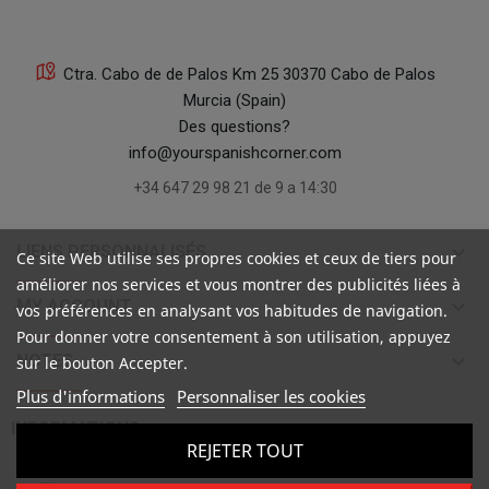
Ctra. Cabo de de Palos Km 25 30370 Cabo de Palos
Murcia (Spain)
Des questions?
info@yourspanishcorner.com
+34 647 29 98 21 de 9 a 14:30
keyboard_arrow_down
LIENS PERSONNALISÉS
Ce site Web utilise ses propres cookies et ceux de tiers pour
améliorer nos services et vous montrer des publicités liées à
keyboard_arrow_down
MY ACCOUNT
vos préférences en analysant vos habitudes de navigation.
Pour donner votre consentement à son utilisation, appuyez
keyboard_arrow_down
NOTES
sur le bouton Accepter.
Plus d'informations
Personnaliser les cookies

INFORMATIONS
REJETER TOUT