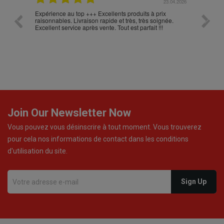
.05.2026
23.04.2026
Expérience au top +++ Excellents produits à prix
vitesse
raisonnables. Livraison rapide et très, très soignée.
Excellent service après vente. Tout est parfait !!!
Join Our Newsletter Now
Vous pouvez vous désinscrire à tout moment. Vous trouverez
pour cela nos informations de contact dans les conditions
d'utilisation du site.