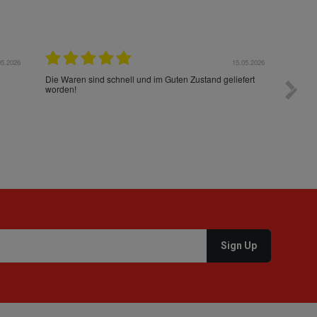
05.2026
15.05.2026
Die Waren sind schnell und im Guten Zustand geliefert
Preis s
worden!