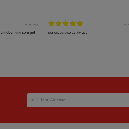
22.05.2026
21.
schrieben und sehr gut
perfect service as always