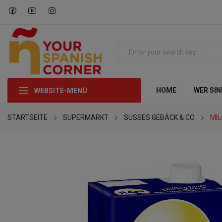
HOME
WER SIN
WEBSITE-MENÜ
STARTSEITE
SUPERMARKT
SÜSSES GEBÄCK & CO
MI