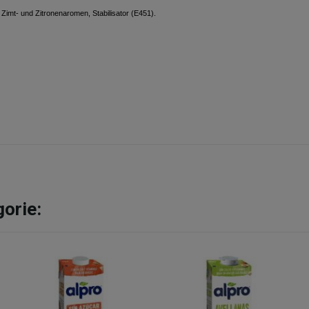
 Zimt- und Zitronenaromen, Stabilisator (E451).
gorie: