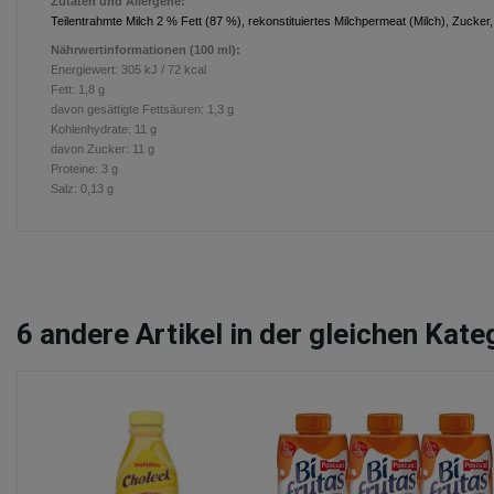
Zutaten und Allergene:
Teilentrahmte Milch 2 % Fett (87 %), rekonstituiertes Milchpermeat (Milch), Zucker,
Nährwertinformationen (100 ml):
Energiewert:
305 kJ / 72 kcal
Fett:
1,8
g
davon gesättigte Fettsäuren:
1,3
g
Kohlenhydrate:
11
g
davon Zucker:
11
g
Proteine:
3
g
Salz:
0,13
g
6
andere Artikel in der gleichen Kate