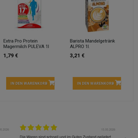
Extra Pro Protein
Barista Mandelgetränk
Magermilch PULEVA 1l
ALPRO 1l.
1,79 €
3,21 €
IN DEN WARENKORB
IN DEN WARENKORB
05.2026
15.05.2026
Die Waren sind schnell und im Guten Zustand geliefert
Preis s