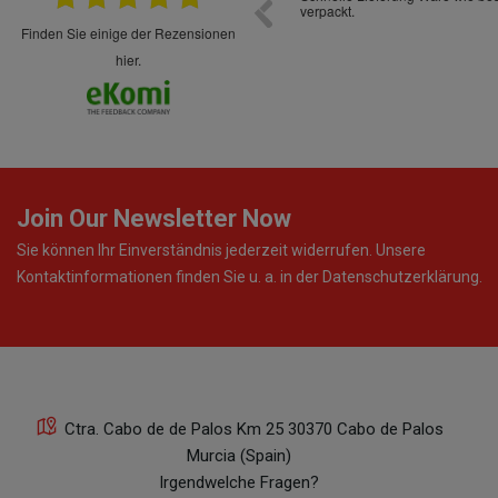
cht Spaß so einzukaufen. Die Abwicklung ist
verpackt.
uverlässig
finden Sie einige der Rezensionen
hier.
Join Our Newsletter Now
Sie können Ihr Einverständnis jederzeit widerrufen. Unsere
Kontaktinformationen finden Sie u. a. in der Datenschutzerklärung.
Ctra. Cabo de de Palos Km 25 30370 Cabo de Palos
Murcia (Spain)
Irgendwelche Fragen?