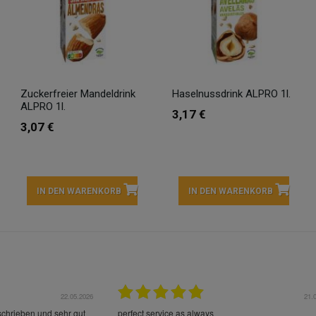
Zuckerfreier Mandeldrink
Haselnussdrink ALPRO 1l.
ALPRO 1l.
3,17 €
3,07 €
IN DEN WARENKORB
IN DEN WARENKORB
22.05.2026
21.
schrieben und sehr gut
perfect service as always