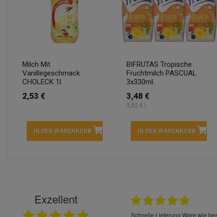
Milch Mit
BIFRUTAS Tropische
Vanillegeschmack
Fruchtmilch PASCUAL
CHOLECK 1l.
3x330ml.
2,53 €
3,48 €
3,52 € l
IN DEN WARENKORB
IN DEN WARENKORB
Exzellent
22.05.2026
immer sehr sorgsam verpackt. Alles kommt
Schnelle Lieferung Ware wie be