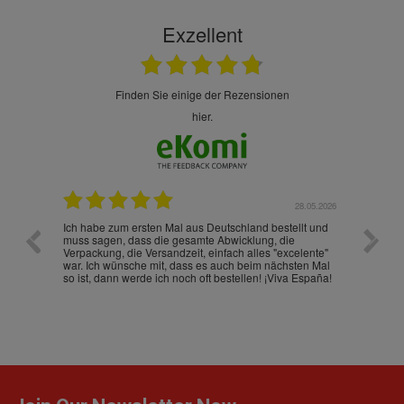
Exzellent
finden Sie einige der Rezensionen
hier.
.07.2026
28.05.2026
nd
Ich habe zum ersten Mal aus Deutschland bestellt und
Die War
muss sagen, dass die gesamte Abwicklung, die
gut an
Verpackung, die Versandzeit, einfach alles "excelente"
ist sch
war. Ich wünsche mit, dass es auch beim nächsten Mal
so ist, dann werde ich noch oft bestellen! ¡Viva España!