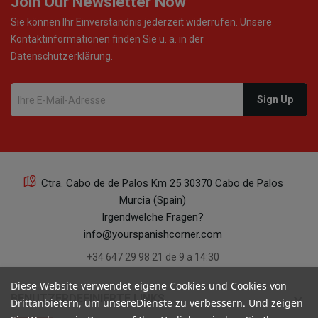
Join Our Newsletter Now
Sie können Ihr Einverständnis jederzeit widerrufen. Unsere
Kontaktinformationen finden Sie u. a. in der
Datenschutzerklärung.
Ctra. Cabo de de Palos Km 25 30370 Cabo de Palos
Murcia (Spain)
Irgendwelche Fragen?
info@yourspanishcorner.com
+34 647 29 98 21 de 9 a 14:30
Diese Website verwendet eigene Cookies und Cookies von
keyboard_arrow_down
BENUTZERDEFINIERTE LINKS
Drittanbietern, um unsereDienste zu verbessern. Und zeigen