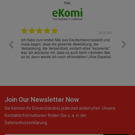
hier.
.07.2026
28.05.2026
nd
Ich habe zum ersten Mal aus Deutschland bestellt und
Die War
muss sagen, dass die gesamte Abwicklung, die
gut an
Verpackung, die Versandzeit, einfach alles "excelente"
ist sch
war. Ich wünsche mit, dass es auch beim nächsten Mal
so ist, dann werde ich noch oft bestellen! ¡Viva España!
Join Our Newsletter Now
Sie können Ihr Einverständnis jederzeit widerrufen. Unsere
Kontaktinformationen finden Sie u. a. in der
Datenschutzerklärung.