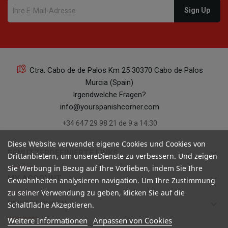
Ctra. Cabo de de Palos Km 25 30370 Cabo de Palos
Murcia (Spain)
Irgendwelche Fragen?
info@yourspanishcorner.com
+34 647 29 98 21 de 9 a 14:30
Diese Website verwendet eigene Cookies und Cookies von
keyboard_arrow_down
BENUTZERDEFINIERTE LINKS
Drittanbietern, um unsereDienste zu verbessern. Und zeigen
Sie Werbung in Bezug auf Ihre Vorlieben, indem Sie Ihre
keyboard_arrow_down
MY ACCOUNT
Gewohnheiten analysieren navigation. Um Ihre Zustimmung
zu seiner Verwendung zu geben, klicken Sie auf die
keyboard_arrow_down
BEWERTUNGEN
Schaltfläche Akzeptieren.
Weitere Informationen
Anpassen von Cookies