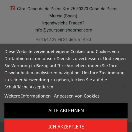
Ctra. Cabo de de Palos Km 25 30370 Cabo de Palos
Murcia (Spain)
Irgendwelche Fragen?
info@yourspanishcorner.com
+34 647 29 98 21 de 9 a 14:30
Diese Website verwendet eigene Cookies und Cookies von
keyboard_arrow_down
BENUTZERDEFINIERTE LINKS
Drittanbietern, um unsereDienste zu verbessern. Und zeigen
Sie Werbung in Bezug auf Ihre Vorlieben, indem Sie Ihre
keyboard_arrow_down
MY ACCOUNT
Gewohnheiten analysieren navigation. Um Ihre Zustimmung
zu seiner Verwendung zu geben, klicken Sie auf die
keyboard_arrow_down
BEWERTUNGEN
Schaltfläche Akzeptieren.
Weitere Informationen
Anpassen von Cookies

INFORMATIONEN
ALLE ABLEHNEN
ICH AKZEPTIERE
Copyright ©
Your Spanish Corner
. Todos los derechos reservados