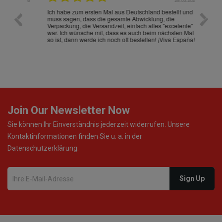
.07.2026
28.05.2026
nd
Ich habe zum ersten Mal aus Deutschland bestellt und
Die War
muss sagen, dass die gesamte Abwicklung, die
gut an
Verpackung, die Versandzeit, einfach alles "excelente"
ist sch
war. Ich wünsche mit, dass es auch beim nächsten Mal
so ist, dann werde ich noch oft bestellen! ¡Viva España!
Join Our Newsletter Now
Sie können Ihr Einverständnis jederzeit widerrufen. Unsere
Kontaktinformationen finden Sie u. a. in der
Datenschutzerklärung.