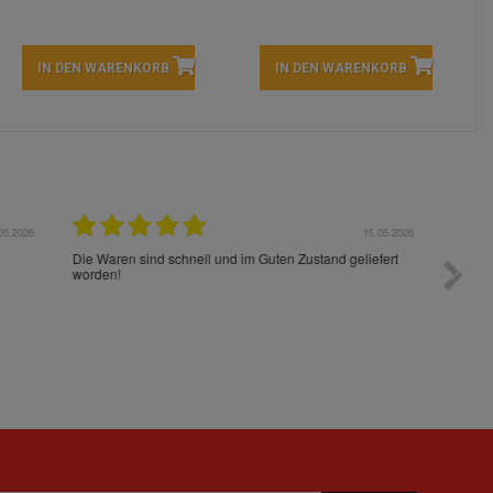
IN DEN WARENKORB
IN DEN WARENKORB
05.2026
15.05.2026
Die Waren sind schnell und im Guten Zustand geliefert
Preis s
worden!