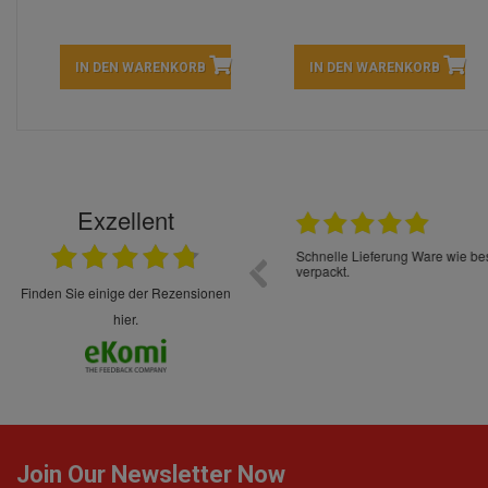
IN DEN WARENKORB
IN DEN WARENKORB
Exzellent
22.05.2026
immer sehr sorgsam verpackt. Alles kommt
Schnelle Lieferung Ware wie be
cht Spaß so einzukaufen. Die Abwicklung ist
verpackt.
uverlässig
finden Sie einige der Rezensionen
hier.
Join Our Newsletter Now