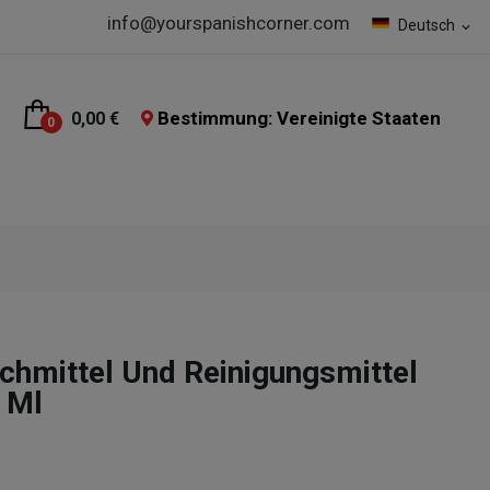
info@yourspanishcorner.com
Deutsch
expand_more
Bestimmung: Vereinigte Staaten
0,00 €
0
ichmittel Und Reinigungsmittel
 Ml