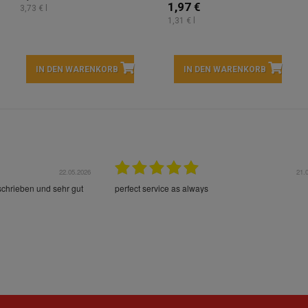
1,97 €
3,73 € l
1,31 € l
IN DEN WARENKORB
IN DEN WARENKORB
22.05.2026
21.
schrieben und sehr gut
perfect service as always