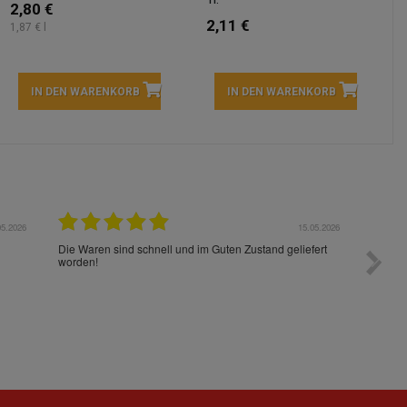
2,80 €
2,11 €
1,87 € l
IN DEN WARENKORB
IN DEN WARENKORB
05.2026
15.05.2026
Die Waren sind schnell und im Guten Zustand geliefert
Preis s
worden!