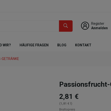
Register
Anmelden
D WIR?
HÄUFIGE FRAGEN
BLOG
KONTAKT
S-GETRÄNKE
Passionsfrucht-
2,81 €
(1,81 € l)
Bruttopreis