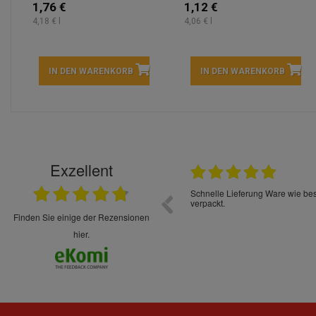
1,76 €
1,12 €
4,18 € l
4,06 € l
IN DEN WARENKORB
IN DEN WARENKORB
Exzellent
22.05.2026
immer sehr sorgsam verpackt. Alles kommt
Schnelle Lieferung Ware wie be
cht Spaß so einzukaufen. Die Abwicklung ist
verpackt.
uverlässig
finden Sie einige der Rezensionen
hier.