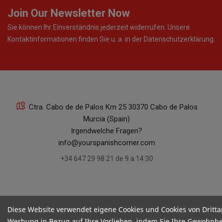
Join Our Newsletter Now
Sie können Ihr Einverständnis jederzeit widerrufen. Unsere
Kontaktinformationen finden Sie u. a. in der Datenschutzerklärung.
Ctra. Cabo de de Palos Km 25 30370 Cabo de Palos
Murcia (Spain)
Irgendwelche Fragen?
info@yourspanishcorner.com
+34 647 29 98 21 de 9 a 14:30
Diese Website verwendet eigene Cookies und Cookies von Dritta
Werbung in Bezug auf Ihre Vorlieben, indem Sie Ihre Gewohnhe