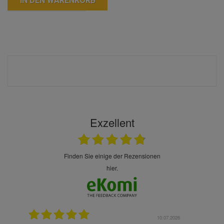
IN DEN WARENKORB
Exzellent
finden Sie einige der Rezensionen
hier.
10.07.2026
28.05.2026