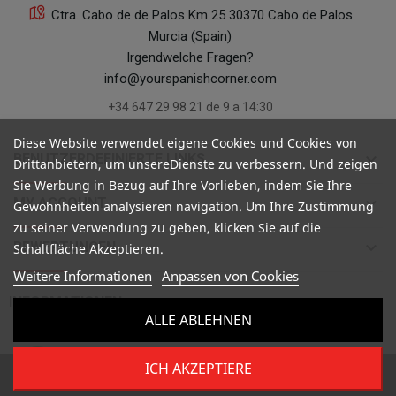
Ctra. Cabo de de Palos Km 25 30370 Cabo de Palos
Murcia (Spain)
Irgendwelche Fragen?
info@yourspanishcorner.com
+34 647 29 98 21 de 9 a 14:30
Diese Website verwendet eigene Cookies und Cookies von
keyboard_arrow_down
BENUTZERDEFINIERTE LINKS
Drittanbietern, um unsereDienste zu verbessern. Und zeigen
Sie Werbung in Bezug auf Ihre Vorlieben, indem Sie Ihre
keyboard_arrow_down
MY ACCOUNT
Gewohnheiten analysieren navigation. Um Ihre Zustimmung
zu seiner Verwendung zu geben, klicken Sie auf die
keyboard_arrow_down
BEWERTUNGEN
Schaltfläche Akzeptieren.
Weitere Informationen
Anpassen von Cookies

INFORMATIONEN
ALLE ABLEHNEN
ICH AKZEPTIERE
Copyright ©
Your Spanish Corner
. Todos los derechos reservados