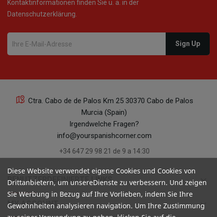
Kontaktinformationen finden Sie u. a. in der
Datenschutzerklärung.
Ctra. Cabo de de Palos Km 25 30370 Cabo de Palos
Murcia (Spain)
Irgendwelche Fragen?
info@yourspanishcorner.com
+34 647 29 98 21 de 9 a 14:30
Diese Website verwendet eigene Cookies und Cookies von
keyboard_arrow_down
BENUTZERDEFINIERTE LINKS
Drittanbietern, um unsereDienste zu verbessern. Und zeigen
Sie Werbung in Bezug auf Ihre Vorlieben, indem Sie Ihre
keyboard_arrow_down
MY ACCOUNT
Gewohnheiten analysieren navigation. Um Ihre Zustimmung