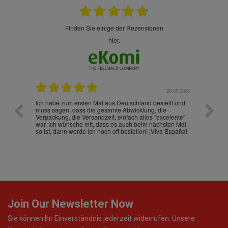
finden Sie einige der Rezensionen
hier.
.07.2026
28.05.2026
nd
Ich habe zum ersten Mal aus Deutschland bestellt und
Die War
muss sagen, dass die gesamte Abwicklung, die
gut an
Verpackung, die Versandzeit, einfach alles "excelente"
ist sch
war. Ich wünsche mit, dass es auch beim nächsten Mal
so ist, dann werde ich noch oft bestellen! ¡Viva España!
Join Our Newsletter Now
Sie können Ihr Einverständnis jederzeit widerrufen. Unsere