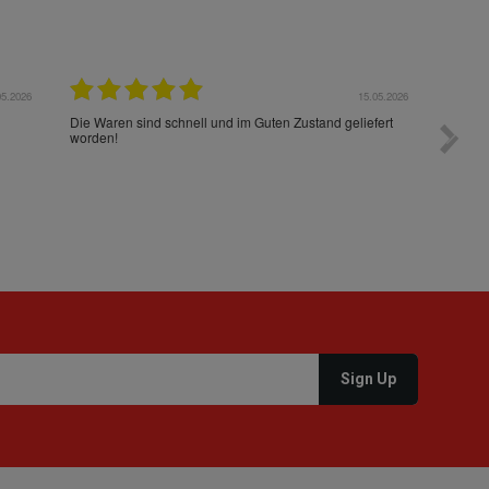
05.2026
15.05.2026
Die Waren sind schnell und im Guten Zustand geliefert
Preis s
worden!