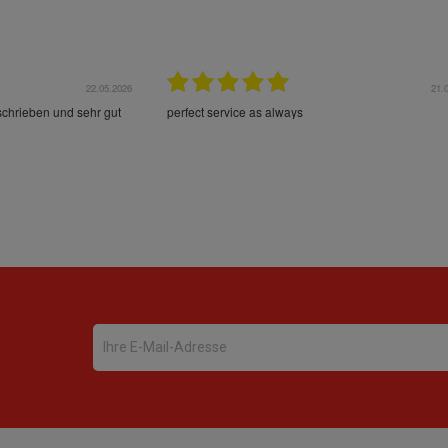
22.05.2026
21.
schrieben und sehr gut
perfect service as always