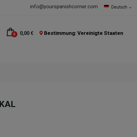
info@yourspanishcorner.com
Deutsch
expand_more
Bestimmung: Vereinigte Staaten
0,00 €
0
AKAL