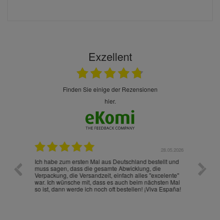
Exzellent
finden Sie einige der Rezensionen
hier.
.07.2026
28.05.2026
nd
Ich habe zum ersten Mal aus Deutschland bestellt und
Die War
muss sagen, dass die gesamte Abwicklung, die
gut an
Verpackung, die Versandzeit, einfach alles "excelente"
ist sch
war. Ich wünsche mit, dass es auch beim nächsten Mal
so ist, dann werde ich noch oft bestellen! ¡Viva España!