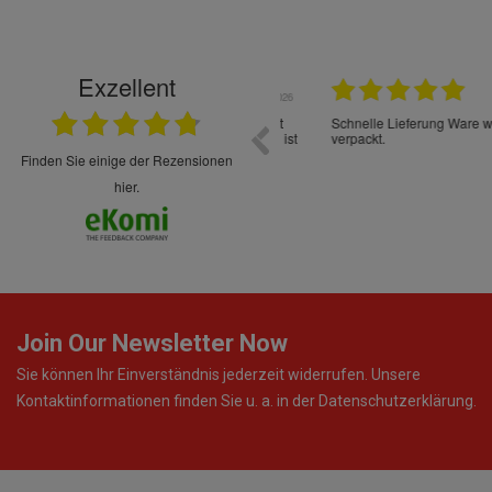
Exzellent
22.05.2026
immer sehr sorgsam verpackt. Alles kommt
Schnelle Lieferung Ware wie be
cht Spaß so einzukaufen. Die Abwicklung ist
verpackt.
uverlässig
finden Sie einige der Rezensionen
hier.
Join Our Newsletter Now
Sie können Ihr Einverständnis jederzeit widerrufen. Unsere
Kontaktinformationen finden Sie u. a. in der Datenschutzerklärung.