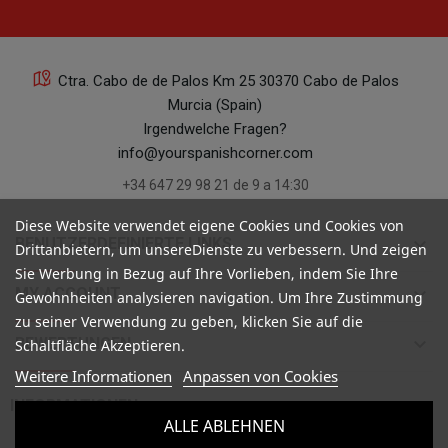
Ctra. Cabo de de Palos Km 25 30370 Cabo de Palos
Murcia (Spain)
Irgendwelche Fragen?
info@yourspanishcorner.com
+34 647 29 98 21 de 9 a 14:30
Diese Website verwendet eigene Cookies und Cookies von
keyboard_arrow_down
BENUTZERDEFINIERTE LINKS
Drittanbietern, um unsereDienste zu verbessern. Und zeigen
Sie Werbung in Bezug auf Ihre Vorlieben, indem Sie Ihre
keyboard_arrow_down
MY ACCOUNT
Gewohnheiten analysieren navigation. Um Ihre Zustimmung
zu seiner Verwendung zu geben, klicken Sie auf die
keyboard_arrow_down
BEWERTUNGEN
Schaltfläche Akzeptieren.
Weitere Informationen
Anpassen von Cookies

INFORMATIONEN
ALLE ABLEHNEN