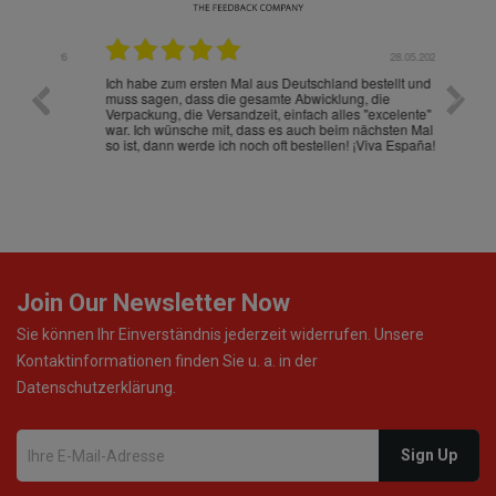
.07.2026
28.05.2026
nd
Ich habe zum ersten Mal aus Deutschland bestellt und
Die War
muss sagen, dass die gesamte Abwicklung, die
gut an
Verpackung, die Versandzeit, einfach alles "excelente"
ist sch
war. Ich wünsche mit, dass es auch beim nächsten Mal
so ist, dann werde ich noch oft bestellen! ¡Viva España!
Join Our Newsletter Now
Sie können Ihr Einverständnis jederzeit widerrufen. Unsere
Kontaktinformationen finden Sie u. a. in der
Datenschutzerklärung.