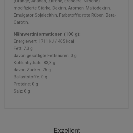
(Orange, Ananas, Zitrone, Erdbeere, Kirsche),
modifizierte Stärke, Dextrin, Aromen, Maltodextrin,
Emulgator Sojalecithin, Farbstoffe: rote Rüben, Beta-
Carotin.
Nährwertinformationen (100 g):
Energiewert: 1711 kJ / 405 kcal
Fett: 7,3 g
davon gesättigte Fettsäuren: 0 g
Kohlenhydrate: 83,3 g
davon Zucker: 76 g
Ballaststoffe: 0 g
Proteine: 0 g
Salz: 0 g
Exzellent