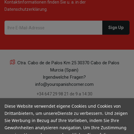
Kontaktinformationen finden Sie u. a. in der
Datenschutzerklärung.
Ctra. Cabo de de Palos Km 25 30370 Cabo de Palos
Murcia (Spain)
Irgendwelche Fragen?
info@yourspanishcorner.com
+34 647 29 98 21 de 9 a 14:30
Diese Website verwendet eigene Cookies und Cookies von
keyboard_arrow_down
BENUTZERDEFINIERTE LINKS
Drittanbietern, um unsereDienste zu verbessern. Und zeigen
Sie Werbung in Bezug auf Ihre Vorlieben, indem Sie Ihre
keyboard_arrow_down
MY ACCOUNT
Gewohnheiten analysieren navigation. Um Ihre Zustimmung