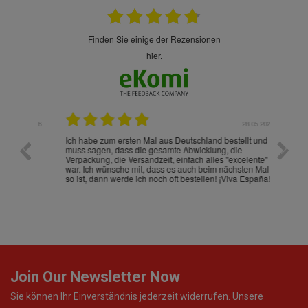
finden Sie einige der Rezensionen
hier.
.07.2026
28.05.2026
nd
Ich habe zum ersten Mal aus Deutschland bestellt und
Die War
muss sagen, dass die gesamte Abwicklung, die
gut an
Verpackung, die Versandzeit, einfach alles "excelente"
ist sch
war. Ich wünsche mit, dass es auch beim nächsten Mal
so ist, dann werde ich noch oft bestellen! ¡Viva España!
Join Our Newsletter Now
Sie können Ihr Einverständnis jederzeit widerrufen. Unsere