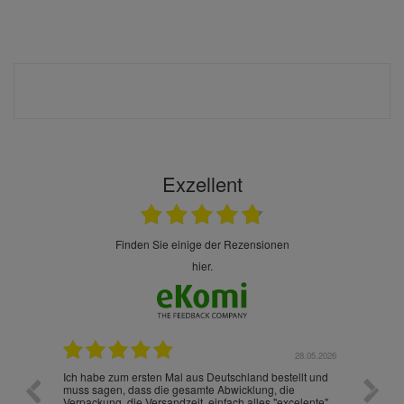
Exzellent
finden Sie einige der Rezensionen
hier.
.07.2026
28.05.2026
nd
Ich habe zum ersten Mal aus Deutschland bestellt und
Die War
muss sagen, dass die gesamte Abwicklung, die
gut an
Verpackung, die Versandzeit, einfach alles "excelente"
ist sch