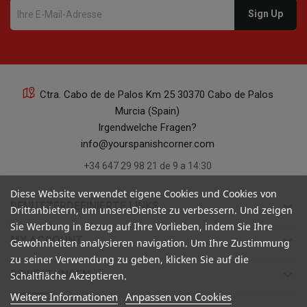
Ctra. Cabo de de Palos Km 25 30370 Cabo de Palos
Murcia (Spain)
Irgendwelche Fragen?
info@yourspanishcorner.com
+34 647 29 98 21 de 9 a 14:30
Diese Website verwendet eigene Cookies und Cookies von
keyboard_arrow_down
BENUTZERDEFINIERTE LINKS
Drittanbietern, um unsereDienste zu verbessern. Und zeigen
Sie Werbung in Bezug auf Ihre Vorlieben, indem Sie Ihre
keyboard_arrow_down
MY ACCOUNT
Gewohnheiten analysieren navigation. Um Ihre Zustimmung
zu seiner Verwendung zu geben, klicken Sie auf die
keyboard_arrow_down
BEWERTUNGEN
Schaltfläche Akzeptieren.
Weitere Informationen
Anpassen von Cookies