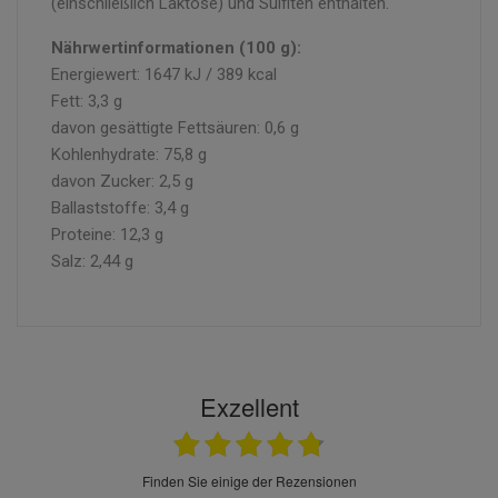
(einschließlich Laktose) und Sulfiten enthalten.
Nährwertinformationen (100 g):
Energiewert: 1647 kJ / 389 kcal
Fett: 3,3 g
davon gesättigte Fettsäuren: 0,6 g
Kohlenhydrate: 75,8 g
davon Zucker: 2,5 g
Ballaststoffe: 3,4 g
Proteine: 12,3 g
Salz: 2,44 g
Exzellent
finden Sie einige der Rezensionen