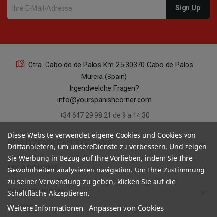
Ctra. Cabo de de Palos Km 25 30370 Cabo de Palos
Murcia (Spain)
Irgendwelche Fragen?
info@yourspanishcorner.com
+34 647 29 98 21 de 9 a 14:30
Diese Website verwendet eigene Cookies und Cookies von
keyboard_arrow_down
BENUTZERDEFINIERTE LINKS
Drittanbietern, um unsereDienste zu verbessern. Und zeigen
Sie Werbung in Bezug auf Ihre Vorlieben, indem Sie Ihre
keyboard_arrow_down
MY ACCOUNT
Gewohnheiten analysieren navigation. Um Ihre Zustimmung
zu seiner Verwendung zu geben, klicken Sie auf die
keyboard_arrow_down
BEWERTUNGEN
Schaltfläche Akzeptieren.
Weitere Informationen
Anpassen von Cookies