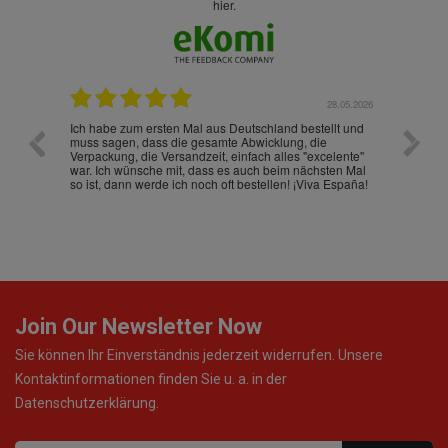
hier.
.07.2026
28.05.2026
nd
Ich habe zum ersten Mal aus Deutschland bestellt und
Die War
muss sagen, dass die gesamte Abwicklung, die
gut an
Verpackung, die Versandzeit, einfach alles "excelente"
ist sch
war. Ich wünsche mit, dass es auch beim nächsten Mal
so ist, dann werde ich noch oft bestellen! ¡Viva España!
Join Our Newsletter Now
Sie können Ihr Einverständnis jederzeit widerrufen. Unsere
Kontaktinformationen finden Sie u. a. in der
Datenschutzerklärung.