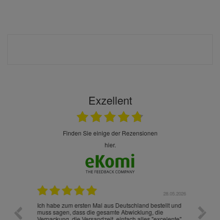
Exzellent
finden Sie einige der Rezensionen
hier.
.07.2026
28.05.2026
nd
Ich habe zum ersten Mal aus Deutschland bestellt und
Die War
muss sagen, dass die gesamte Abwicklung, die
gut an
Verpackung, die Versandzeit, einfach alles "excelente"
ist sch