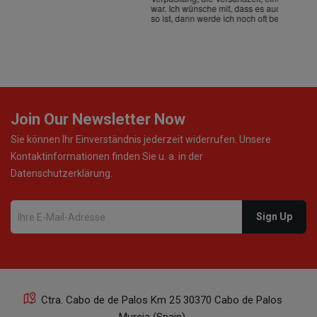
war. Ich wünsche mit, dass es auch beim nächsten Mal
so ist, dann werde ich noch oft bestellen! ¡Viva España!
Join Our Newsletter Now
Sie können Ihr Einverständnis jederzeit widerrufen. Unsere
Kontaktinformationen finden Sie u. a. in der
Datenschutzerklärung.
Ctra. Cabo de de Palos Km 25 30370 Cabo de Palos