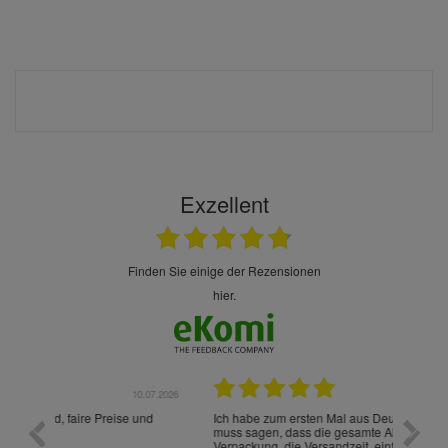
Exzellent
finden Sie einige der Rezensionen
hier.
.07.2026
28.05.2026
nd
Ich habe zum ersten Mal aus Deutschland bestellt und
Die War
muss sagen, dass die gesamte Abwicklung, die
gut an
Verpackung, die Versandzeit, einfach alles "excelente"
ist sch