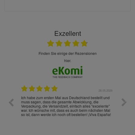
Exzellent
finden Sie einige der Rezensionen
hier.
.07.2026
28.05.2026
nd
Ich habe zum ersten Mal aus Deutschland bestellt und
Die War
muss sagen, dass die gesamte Abwicklung, die
gut an
Verpackung, die Versandzeit, einfach alles "excelente"
ist sch
war. Ich wünsche mit, dass es auch beim nächsten Mal
so ist, dann werde ich noch oft bestellen! ¡Viva España!