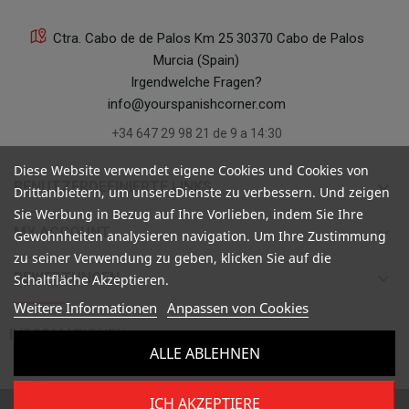
Ctra. Cabo de de Palos Km 25 30370 Cabo de Palos
Murcia (Spain)
Irgendwelche Fragen?
info@yourspanishcorner.com
+34 647 29 98 21 de 9 a 14:30
Diese Website verwendet eigene Cookies und Cookies von
keyboard_arrow_down
BENUTZERDEFINIERTE LINKS
Drittanbietern, um unsereDienste zu verbessern. Und zeigen
Sie Werbung in Bezug auf Ihre Vorlieben, indem Sie Ihre
keyboard_arrow_down
MY ACCOUNT
Gewohnheiten analysieren navigation. Um Ihre Zustimmung
zu seiner Verwendung zu geben, klicken Sie auf die
keyboard_arrow_down
BEWERTUNGEN
Schaltfläche Akzeptieren.
Weitere Informationen
Anpassen von Cookies

INFORMATIONEN
ALLE ABLEHNEN
ICH AKZEPTIERE