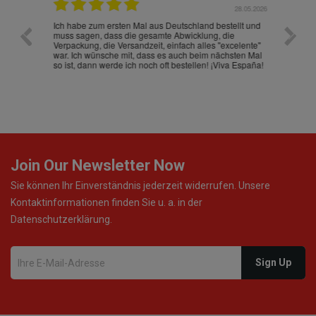
.07.2026
28.05.2026
nd
Ich habe zum ersten Mal aus Deutschland bestellt und
Die War
muss sagen, dass die gesamte Abwicklung, die
gut an
Verpackung, die Versandzeit, einfach alles "excelente"
ist sch
war. Ich wünsche mit, dass es auch beim nächsten Mal
so ist, dann werde ich noch oft bestellen! ¡Viva España!
Join Our Newsletter Now
Sie können Ihr Einverständnis jederzeit widerrufen. Unsere
Kontaktinformationen finden Sie u. a. in der
Datenschutzerklärung.