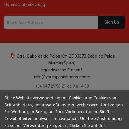
Datenschutzerklärung.
Ctra. Cabo de de Palos Km 25 30370 Cabo de Palos
Murcia (Spain)
Irgendwelche Fragen?
info@yourspanishcorner.com
+34 647 29 98 21 de 9 a 14:30
Diese Website verwendet eigene Cookies und Cookies von
keyboard_arrow_down
BENUTZERDEFINIERTE LINKS
Drittanbietern, um unsereDienste zu verbessern. Und zeigen
Sie Werbung in Bezug auf Ihre Vorlieben, indem Sie Ihre
keyboard_arrow_down
MY ACCOUNT
Gewohnheiten analysieren navigation. Um Ihre Zustimmung
zu seiner Verwendung zu geben, klicken Sie auf die