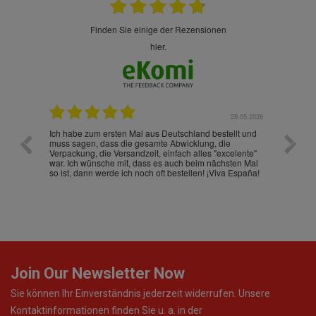
finden Sie einige der Rezensionen
hier.
.07.2026
28.05.2026
nd
Ich habe zum ersten Mal aus Deutschland bestellt und
Die War
muss sagen, dass die gesamte Abwicklung, die
gut an
Verpackung, die Versandzeit, einfach alles "excelente"
ist sch
war. Ich wünsche mit, dass es auch beim nächsten Mal
so ist, dann werde ich noch oft bestellen! ¡Viva España!
Join Our Newsletter Now
Sie können Ihr Einverständnis jederzeit widerrufen. Unsere
Kontaktinformationen finden Sie u. a. in der