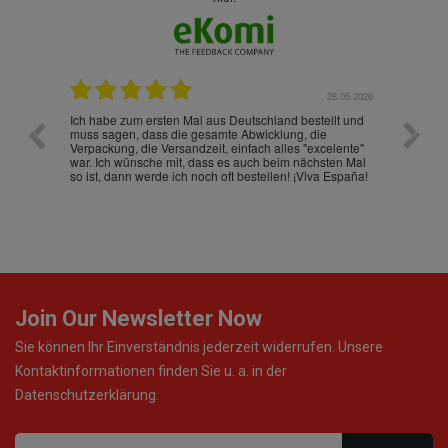
.07.2026
28.05.2026
nd
Ich habe zum ersten Mal aus Deutschland bestellt und
Die War
muss sagen, dass die gesamte Abwicklung, die
gut an
Verpackung, die Versandzeit, einfach alles "excelente"
ist sch
war. Ich wünsche mit, dass es auch beim nächsten Mal
so ist, dann werde ich noch oft bestellen! ¡Viva España!
Join Our Newsletter Now
Sie können Ihr Einverständnis jederzeit widerrufen. Unsere
Kontaktinformationen finden Sie u. a. in der
Datenschutzerklärung.