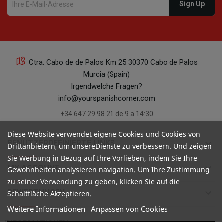
Ctra. Cabo de de Palos Km 25 30370 Cabo de Palos
Murcia (Spain)
Irgendwelche Fragen?
info@yourspanishcorner.com
+34 647 29 98 21 de 9 a 14:30
Diese Website verwendet eigene Cookies und Cookies von
keyboard_arrow_down
BENUTZERDEFINIERTE LINKS
Drittanbietern, um unsereDienste zu verbessern. Und zeigen
Sie Werbung in Bezug auf Ihre Vorlieben, indem Sie Ihre
keyboard_arrow_down
MY ACCOUNT
Gewohnheiten analysieren navigation. Um Ihre Zustimmung
zu seiner Verwendung zu geben, klicken Sie auf die
keyboard_arrow_down
BEWERTUNGEN
Schaltfläche Akzeptieren.
Weitere Informationen
Anpassen von Cookies