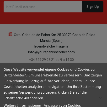
Ctra. Cabo de de Palos Km 25 30370 Cabo de Palos
Murcia (Spain)
Irgendwelche Fragen?
info@yourspanishcorner.com
+34 647 29 98 21 de 9 a 14:30
Diese Website verwendet eigene Cookies und Cookies von
keyboard_arrow_down
BENUTZERDEFINIERTE LINKS
Drittanbietern, um unsereDienste zu verbessern. Und zeigen
Sie Werbung in Bezug auf Ihre Vorlieben, indem Sie Ihre
keyboard_arrow_down
MY ACCOUNT
Gewohnheiten analysieren navigation. Um Ihre Zustimmung
zu seiner Verwendung zu geben, klicken Sie auf die
keyboard_arrow_down
BEWERTUNGEN
Schaltfläche Akzeptieren.
Weitere Informationen
Anpassen von Cookies