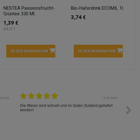
NESTEA Passionsfrucht-
Bio-Haferdrink ECOMIL 1l.
Grüntee 330 Ml.
3,74 €
1,39 €
€4.21 l
IN DEN WARENKORB
IN DEN WARENKORB
05.2026
15.05.2026
Die Waren sind schnell und im Guten Zustand geliefert
Preis s
worden!