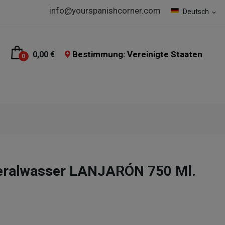
info@yourspanishcorner.com
Deutsch
expand_more
Bestimmung: Vereinigte Staaten
0,00 €
0
neralwasser LANJARÓN 750 Ml.