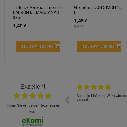
Tinto De Verano Limón 0,0
Grapefruit DON SIMON 1,5
LADRÓN DE MANZANAS
L
33cl.
1,45 €
1,40 €
0,97 € l
IN DEN WARENKORB
IN DEN WARENKORB
Exzellent
22.05.2026
immer sehr sorgsam verpackt. Alles kommt
Schnelle Lieferung Ware wie be
cht Spaß so einzukaufen. Die Abwicklung ist
verpackt.
uverlässig
finden Sie einige der Rezensionen
hier.