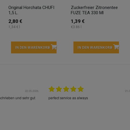
Original Horchata CHUFI
Zuckerfreier Zitronentee
1,5 L.
FUZE TEA 330 Ml
2,80 €
1,39 €
1,34 € l
€3.86 l
IN DEN WARENKORB
IN DEN WARENKORB
22.05.2026
21.
schrieben und sehr gut
perfect service as always