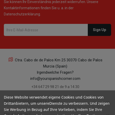
Sie können Ihr Einverständnis jederzeit widerrufen. Unsere
Kontaktinformationen finden Sie u. a. in der
Datenschutzerklärung.
Ctra. Cabo de de Palos Km 25 30370 Cabo de Palos
Murcia (Spain)
Irgendwelche Fragen?
info@yourspanishcorner.com
+34 647 29 98 21 de 9 a 14:30
Diese Website verwendet eigene Cookies und Cookies von
keyboard_arrow_down
BENUTZERDEFINIERTE LINKS
Drittanbietern, um unsereDienste zu verbessern. Und zeigen
Sie Werbung in Bezug auf Ihre Vorlieben, indem Sie Ihre
MY ACCOUNT