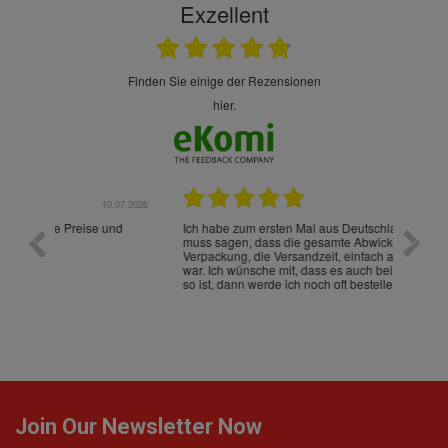
Exzellent
finden Sie einige der Rezensionen
hier.
.07.2026
28.05.2026
nd
Ich habe zum ersten Mal aus Deutschland bestellt und
Die War
muss sagen, dass die gesamte Abwicklung, die
gut an
Verpackung, die Versandzeit, einfach alles "excelente"
ist sch
war. Ich wünsche mit, dass es auch beim nächsten Mal
so ist, dann werde ich noch oft bestellen! ¡Viva España!
Join Our Newsletter Now