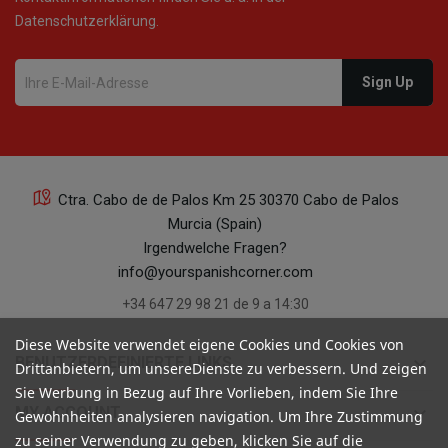
Datenschutzerklärung.
Ctra. Cabo de de Palos Km 25 30370 Cabo de Palos
Murcia (Spain)
Irgendwelche Fragen?
info@yourspanishcorner.com
+34 647 29 98 21 de 9 a 14:30
Diese Website verwendet eigene Cookies und Cookies von
keyboard_arrow_down
BENUTZERDEFINIERTE LINKS
Drittanbietern, um unsereDienste zu verbessern. Und zeigen
Sie Werbung in Bezug auf Ihre Vorlieben, indem Sie Ihre
keyboard_arrow_down
MY ACCOUNT
Gewohnheiten analysieren navigation. Um Ihre Zustimmung
zu seiner Verwendung zu geben, klicken Sie auf die