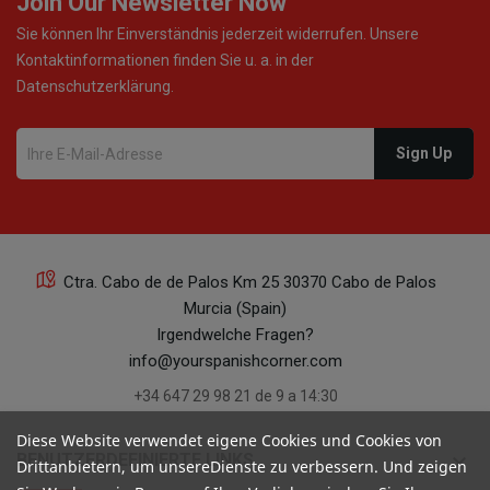
Join Our Newsletter Now
Sie können Ihr Einverständnis jederzeit widerrufen. Unsere
Kontaktinformationen finden Sie u. a. in der
Datenschutzerklärung.
Ctra. Cabo de de Palos Km 25 30370 Cabo de Palos
Murcia (Spain)
Irgendwelche Fragen?
info@yourspanishcorner.com
+34 647 29 98 21 de 9 a 14:30
Diese Website verwendet eigene Cookies und Cookies von
keyboard_arrow_down
BENUTZERDEFINIERTE LINKS
Drittanbietern, um unsereDienste zu verbessern. Und zeigen