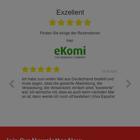
Exzellent
finden Sie einige der Rezensionen
hier.
.07.2026
28.05.2026
nd
Ich habe zum ersten Mal aus Deutschland bestellt und
Die War
muss sagen, dass die gesamte Abwicklung, die
gut an
Verpackung, die Versandzeit, einfach alles "excelente"
ist sch
war. Ich wünsche mit, dass es auch beim nächsten Mal
so ist, dann werde ich noch oft bestellen! ¡Viva España!