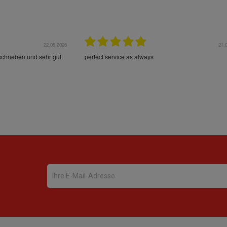
22.05.2026
21.
schrieben und sehr gut
perfect service as always