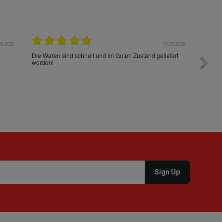
05.2026
15.05.2026
Die Waren sind schnell und im Guten Zustand geliefert
Preis s
worden!