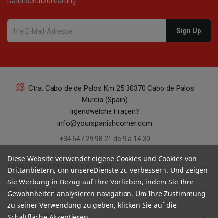
Datenschutzerklärung.
Ctra. Cabo de de Palos Km 25 30370 Cabo de Palos
Murcia (Spain)
Irgendwelche Fragen?
info@yourspanishcorner.com
+34 647 29 98 21 de 9 a 14:30
Diese Website verwendet eigene Cookies und Cookies von
keyboard_arrow_down
BENUTZERDEFINIERTE LINKS
Drittanbietern, um unsereDienste zu verbessern. Und zeigen
Sie Werbung in Bezug auf Ihre Vorlieben, indem Sie Ihre
keyboard_arrow_down
MY ACCOUNT
Gewohnheiten analysieren navigation. Um Ihre Zustimmung
zu seiner Verwendung zu geben, klicken Sie auf die
keyboard_arrow_down
BEWERTUNGEN
Schaltfläche Akzeptieren.