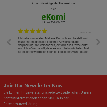
finden Sie einige der Rezensionen
hier.
.07.2026
28.05.2026
nd
Ich habe zum ersten Mal aus Deutschland bestellt und
Die War
muss sagen, dass die gesamte Abwicklung, die
gut an
Verpackung, die Versandzeit, einfach alles "excelente"
ist sch
war. Ich wünsche mit, dass es auch beim nächsten Mal
so ist, dann werde ich noch oft bestellen! ¡Viva España!
Join Our Newsletter Now
Sie können Ihr Einverständnis jederzeit widerrufen. Unsere
Kontaktinformationen finden Sie u. a. in der
Datenschutzerklärung.