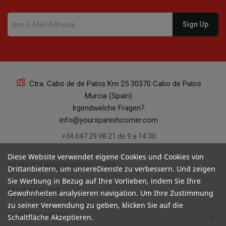
Ctra. Cabo de de Palos Km 25 30370 Cabo de Palos
Murcia (Spain)
Irgendwelche Fragen?
info@yourspanishcorner.com
+34 647 29 98 21 de 9 a 14:30
Diese Website verwendet eigene Cookies und Cookies von
keyboard_arrow_down
BENUTZERDEFINIERTE LINKS
Drittanbietern, um unsereDienste zu verbessern. Und zeigen
Sie Werbung in Bezug auf Ihre Vorlieben, indem Sie Ihre
keyboard_arrow_down
MY ACCOUNT
Gewohnheiten analysieren navigation. Um Ihre Zustimmung
zu seiner Verwendung zu geben, klicken Sie auf die
keyboard_arrow_down
BEWERTUNGEN
Schaltfläche Akzeptieren.