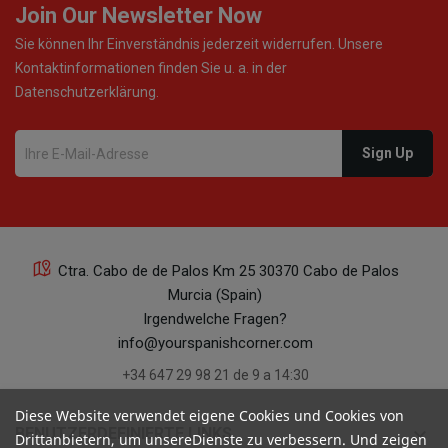
Join Our Newsletter Now
Sie können Ihr Einverständnis jederzeit widerrufen. Unsere
Kontaktinformationen finden Sie u. a. in der
Datenschutzerklärung.
Ctra. Cabo de de Palos Km 25 30370 Cabo de Palos
Murcia (Spain)
Irgendwelche Fragen?
info@yourspanishcorner.com
+34 647 29 98 21 de 9 a 14:30
Diese Website verwendet eigene Cookies und Cookies von
keyboard_arrow_down
BENUTZERDEFINIERTE LINKS
Drittanbietern, um unsereDienste zu verbessern. Und zeigen