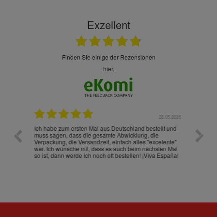
Exzellent
finden Sie einige der Rezensionen
hier.
.07.2026
28.05.2026
nd
Ich habe zum ersten Mal aus Deutschland bestellt und
Die War
muss sagen, dass die gesamte Abwicklung, die
gut an
Verpackung, die Versandzeit, einfach alles "excelente"
ist sch
war. Ich wünsche mit, dass es auch beim nächsten Mal
so ist, dann werde ich noch oft bestellen! ¡Viva España!