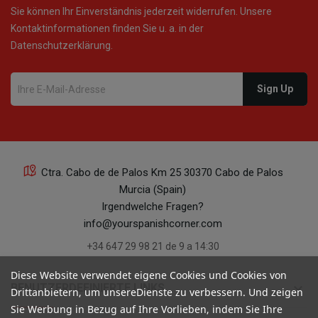
Sie können Ihr Einverständnis jederzeit widerrufen. Unsere
Kontaktinformationen finden Sie u. a. in der
Datenschutzerklärung.
Ctra. Cabo de de Palos Km 25 30370 Cabo de Palos
Murcia (Spain)
Irgendwelche Fragen?
info@yourspanishcorner.com
+34 647 29 98 21 de 9 a 14:30
Diese Website verwendet eigene Cookies und Cookies von
keyboard_arrow_down
BENUTZERDEFINIERTE LINKS
Drittanbietern, um unsereDienste zu verbessern. Und zeigen
Sie Werbung in Bezug auf Ihre Vorlieben, indem Sie Ihre