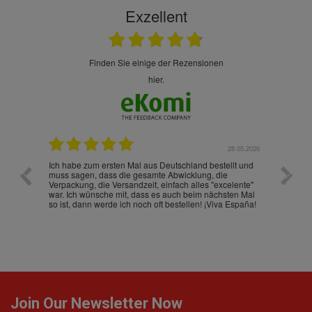
Exzellent
finden Sie einige der Rezensionen
hier.
.07.2026
28.05.2026
nd
Ich habe zum ersten Mal aus Deutschland bestellt und
Die War
muss sagen, dass die gesamte Abwicklung, die
gut an
Verpackung, die Versandzeit, einfach alles "excelente"
ist sch
war. Ich wünsche mit, dass es auch beim nächsten Mal
so ist, dann werde ich noch oft bestellen! ¡Viva España!
Join Our Newsletter Now