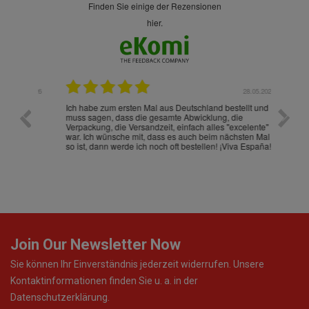
finden Sie einige der Rezensionen
hier.
.07.2026
28.05.2026
nd
Ich habe zum ersten Mal aus Deutschland bestellt und
Die War
muss sagen, dass die gesamte Abwicklung, die
gut an
Verpackung, die Versandzeit, einfach alles "excelente"
ist sch
war. Ich wünsche mit, dass es auch beim nächsten Mal
so ist, dann werde ich noch oft bestellen! ¡Viva España!
Join Our Newsletter Now
Sie können Ihr Einverständnis jederzeit widerrufen. Unsere
Kontaktinformationen finden Sie u. a. in der
Datenschutzerklärung.