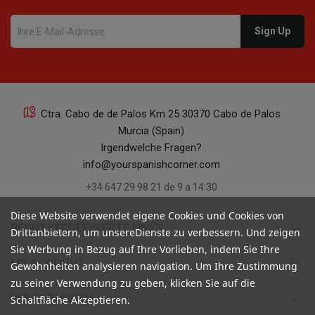
Ctra. Cabo de de Palos Km 25 30370 Cabo de Palos
Murcia (Spain)
Irgendwelche Fragen?
info@yourspanishcorner.com
+34 647 29 98 21 de 9 a 14:30
Diese Website verwendet eigene Cookies und Cookies von
keyboard_arrow_down
BENUTZERDEFINIERTE LINKS
Drittanbietern, um unsereDienste zu verbessern. Und zeigen
Sie Werbung in Bezug auf Ihre Vorlieben, indem Sie Ihre
keyboard_arrow_down
MY ACCOUNT
Gewohnheiten analysieren navigation. Um Ihre Zustimmung
zu seiner Verwendung zu geben, klicken Sie auf die
keyboard_arrow_down
BEWERTUNGEN
Schaltfläche Akzeptieren.