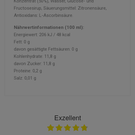
Konzentrat (50%), Wasser, Glucose- und
Fructosesirup, Säuerungsmittel: Zitronensäure,
Antioxidans: L-Ascorbinsäure.
Nährwertinformationen (100 ml):
Energiewert: 206 kJ / 48 kcal
Fett: 0 g
davon gesättigte Fettsäuren: 0 g
Kohlenhydrate: 11,8 g
davon Zucker: 11,8 g
Proteine: 0,2 g
Salz: 0,01 g
Exzellent