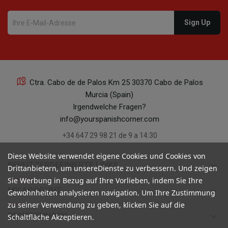
Ctra. Cabo de de Palos Km 25 30370 Cabo de Palos
Murcia (Spain)
Irgendwelche Fragen?
info@yourspanishcorner.com
+34 647 29 98 21 de 9 a 14:30
Diese Website verwendet eigene Cookies und Cookies von
keyboard_arrow_down
BENUTZERDEFINIERTE LINKS
Drittanbietern, um unsereDienste zu verbessern. Und zeigen
Sie Werbung in Bezug auf Ihre Vorlieben, indem Sie Ihre
keyboard_arrow_down
MY ACCOUNT
Gewohnheiten analysieren navigation. Um Ihre Zustimmung
zu seiner Verwendung zu geben, klicken Sie auf die
keyboard_arrow_down
BEWERTUNGEN
Schaltfläche Akzeptieren.