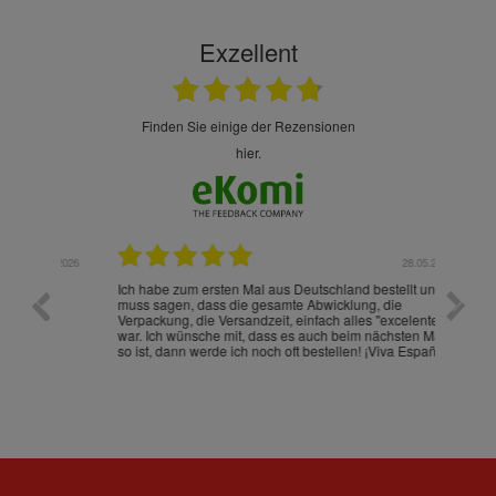
Exzellent
finden Sie einige der Rezensionen
hier.
.07.2026
28.05.2026
nd
Ich habe zum ersten Mal aus Deutschland bestellt und
Die War
muss sagen, dass die gesamte Abwicklung, die
gut an
Verpackung, die Versandzeit, einfach alles "excelente"
ist sch
war. Ich wünsche mit, dass es auch beim nächsten Mal
so ist, dann werde ich noch oft bestellen! ¡Viva España!