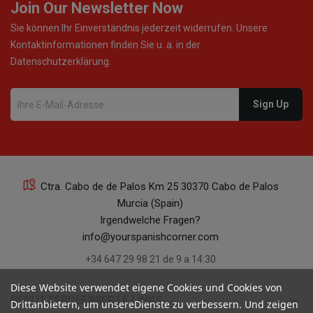
Join Our Newsletter Now
Sie können Ihr Einverständnis jederzeit widerrufen. Unsere
Kontaktinformationen finden Sie u. a. in der
Datenschutzerklärung.
Ctra. Cabo de de Palos Km 25 30370 Cabo de Palos
Murcia (Spain)
Irgendwelche Fragen?
info@yourspanishcorner.com
+34 647 29 98 21 de 9 a 14:30
Diese Website verwendet eigene Cookies und Cookies von
keyboard_arrow_down
BENUTZERDEFINIERTE LINKS
Drittanbietern, um unsereDienste zu verbessern. Und zeigen