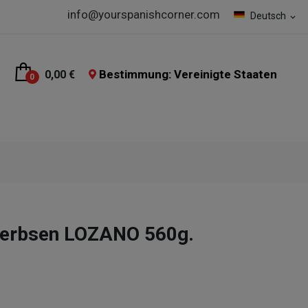
info@yourspanishcorner.com
Deutsch
expand_more
Bestimmung: Vereinigte Staaten
0,00 €
0
rerbsen LOZANO 560g.