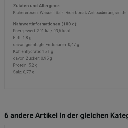
Zutaten und Allergene:
Kichererbsen, Wasser, Salz, Bicarbonat, Antioxidierungsmitte
Nährwertinformationen (100 g):
Energiewert: 391 kJ / 93,6 kcal
Fett: 1,8 g
davon gesättigte Fettsäuren: 0,47 g
Kohlenhydrate: 15,1 g
davon Zucker: 0,95 g
Protein: 5,2 g
Salz: 0,77 g
6
andere Artikel in der gleichen Kate