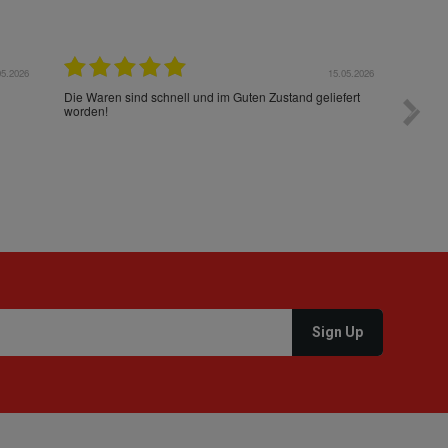
05.2026
15.05.2026
Die Waren sind schnell und im Guten Zustand geliefert
Preis s
worden!