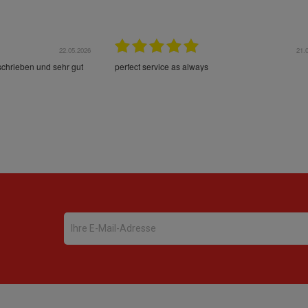
22.05.2026
21.
schrieben und sehr gut
perfect service as always