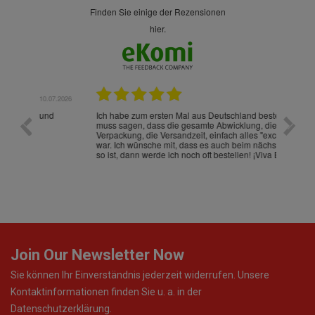
finden Sie einige der Rezensionen
hier.
.07.2026
28.05.2026
nd
Ich habe zum ersten Mal aus Deutschland bestellt und
Die War
muss sagen, dass die gesamte Abwicklung, die
gut an
Verpackung, die Versandzeit, einfach alles "excelente"
ist sch
war. Ich wünsche mit, dass es auch beim nächsten Mal
so ist, dann werde ich noch oft bestellen! ¡Viva España!
Join Our Newsletter Now
Sie können Ihr Einverständnis jederzeit widerrufen. Unsere
Kontaktinformationen finden Sie u. a. in der
Datenschutzerklärung.