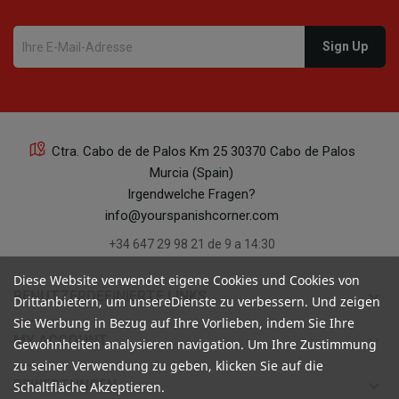
Ctra. Cabo de de Palos Km 25 30370 Cabo de Palos
Murcia (Spain)
Irgendwelche Fragen?
info@yourspanishcorner.com
+34 647 29 98 21 de 9 a 14:30
Diese Website verwendet eigene Cookies und Cookies von
keyboard_arrow_down
BENUTZERDEFINIERTE LINKS
Drittanbietern, um unsereDienste zu verbessern. Und zeigen
Sie Werbung in Bezug auf Ihre Vorlieben, indem Sie Ihre
keyboard_arrow_down
MY ACCOUNT
Gewohnheiten analysieren navigation. Um Ihre Zustimmung
zu seiner Verwendung zu geben, klicken Sie auf die
keyboard_arrow_down
BEWERTUNGEN
Schaltfläche Akzeptieren.