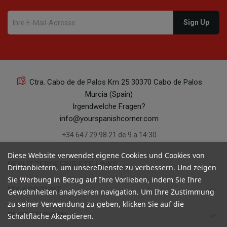
Ctra. Cabo de de Palos Km 25 30370 Cabo de Palos
Murcia (Spain)
Irgendwelche Fragen?
info@yourspanishcorner.com
+34 647 29 98 21 de 9 a 14:30
Diese Website verwendet eigene Cookies und Cookies von
keyboard_arrow_down
BENUTZERDEFINIERTE LINKS
Drittanbietern, um unsereDienste zu verbessern. Und zeigen
Sie Werbung in Bezug auf Ihre Vorlieben, indem Sie Ihre
keyboard_arrow_down
MY ACCOUNT
Gewohnheiten analysieren navigation. Um Ihre Zustimmung
zu seiner Verwendung zu geben, klicken Sie auf die
keyboard_arrow_down
BEWERTUNGEN
Schaltfläche Akzeptieren.