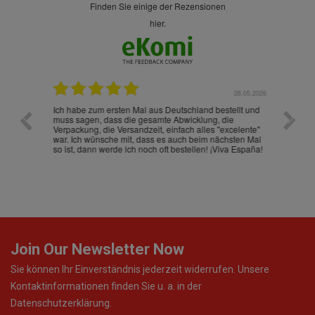
finden Sie einige der Rezensionen
hier.
.07.2026
28.05.2026
nd
Ich habe zum ersten Mal aus Deutschland bestellt und
Die War
muss sagen, dass die gesamte Abwicklung, die
gut an
Verpackung, die Versandzeit, einfach alles "excelente"
ist sch
war. Ich wünsche mit, dass es auch beim nächsten Mal
so ist, dann werde ich noch oft bestellen! ¡Viva España!
Join Our Newsletter Now
Sie können Ihr Einverständnis jederzeit widerrufen. Unsere
Kontaktinformationen finden Sie u. a. in der
Datenschutzerklärung.