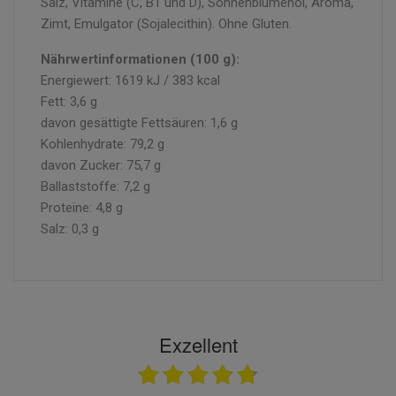
Salz, Vitamine (C, B1 und D), Sonnenblumenöl, Aroma,
Zimt, Emulgator (Sojalecithin). Ohne Gluten.
Nährwertinformationen (100 g):
Energiewert: 1619 kJ / 383 kcal
Fett: 3,6 g
davon gesättigte Fettsäuren: 1,6 g
Kohlenhydrate: 79,2 g
davon Zucker: 75,7 g
Ballaststoffe: 7,2 g
Proteine: 4,8 g
Salz: 0,3 g
Exzellent