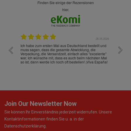
finden Sie einige der Rezensionen
hier.
.07.2026
28.05.2026
nd
Ich habe zum ersten Mal aus Deutschland bestellt und
Die War
muss sagen, dass die gesamte Abwicklung, die
gut an
Verpackung, die Versandzeit, einfach alles "excelente"
ist sch
war. Ich wünsche mit, dass es auch beim nächsten Mal
so ist, dann werde ich noch oft bestellen! ¡Viva España!
Join Our Newsletter Now
Sie können Ihr Einverständnis jederzeit widerrufen. Unsere
Kontaktinformationen finden Sie u. a. in der
Datenschutzerklärung.