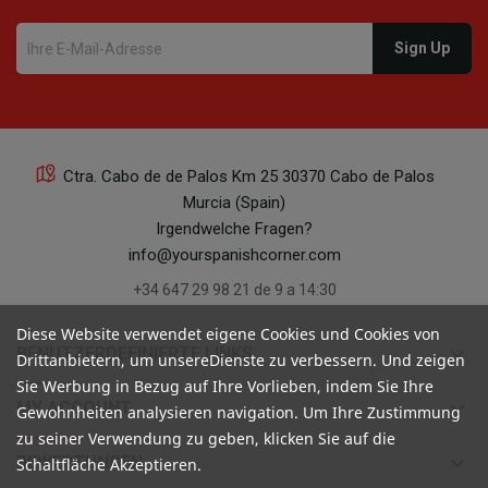
Ctra. Cabo de de Palos Km 25 30370 Cabo de Palos
Murcia (Spain)
Irgendwelche Fragen?
info@yourspanishcorner.com
+34 647 29 98 21 de 9 a 14:30
Diese Website verwendet eigene Cookies und Cookies von
keyboard_arrow_down
BENUTZERDEFINIERTE LINKS
Drittanbietern, um unsereDienste zu verbessern. Und zeigen
Sie Werbung in Bezug auf Ihre Vorlieben, indem Sie Ihre
keyboard_arrow_down
MY ACCOUNT
Gewohnheiten analysieren navigation. Um Ihre Zustimmung
zu seiner Verwendung zu geben, klicken Sie auf die
keyboard_arrow_down
BEWERTUNGEN
Schaltfläche Akzeptieren.